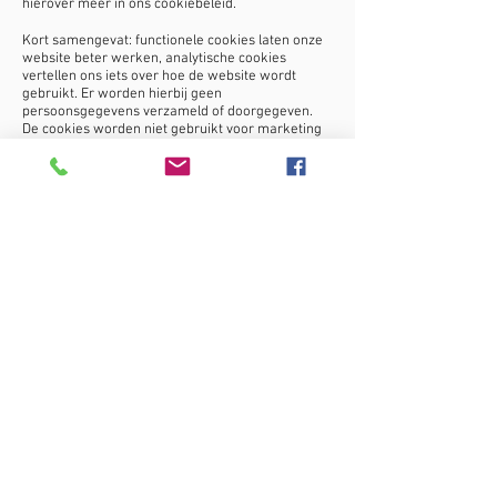
hierover meer in ons cookiebeleid.
Kort samengevat: functionele cookies laten onze
website beter werken, analytische cookies
vertellen ons iets over hoe de website wordt
gebruikt. Er worden hierbij geen
persoonsgegevens verzameld of doorgegeven.
De cookies worden niet gebruikt voor marketing
of reclame.
Je kan cookies uit- en inschakelen in je
browserinstellingen en ook wissen.
Facebook, Twitter en andere sociale media
Op deze site staan deelknoppen voor sociale
medianetwerken. De code achter deze knoppen
plaatst – bij gebruik – een cookie op je computer.
Hier omtrent gelden de privacyregels van de
sociale netwerken. Wij hebben geen invloed op
en dragen geen verantwoordelijkheid voor wat
deze netwerken met jouw persoonsgegevens
doen.
Wij hebben ook geen controle over hoe andere
gebruikers van sociale media met jouw
informatie omspringen nadat je iets hebt gedeeld
dat op onze website staat.