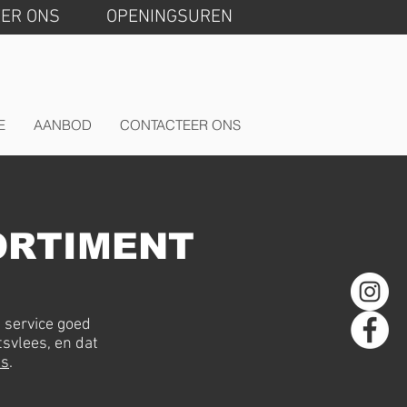
ER ONS
OPENINGSUREN
E
AANBOD
CONTACTEER ONS
ORTIMENT
e service goed
tsvlees, en dat
ls
.