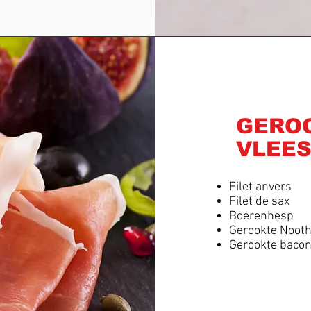
GERO
VLEE
Filet anvers
Filet de sax
Boerenhesp
Gerookte Noot
Gerookte baco