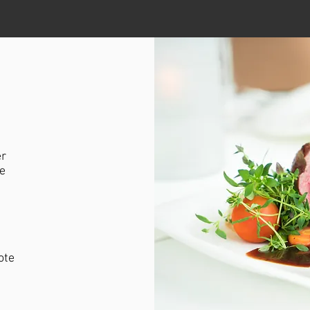
er
e
ote
t