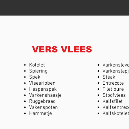
VERS VLEES
Kotelet
Varkenslev
Spiering
Varkenslapj
Spek
Steak
Vleesribben
Entrecote
Hespenspek
Filet pure
Varkenshaasje
Stoofvlees
Ruggebraad
Kalfsfilet
Vakenspoten
Kalfsentrec
Hammetje
Kalfskotele